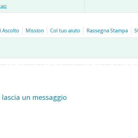
taci
i Ascolto
Mission
Col tuo aiuto
Rassegna Stampa
S
e lascia un messaggio