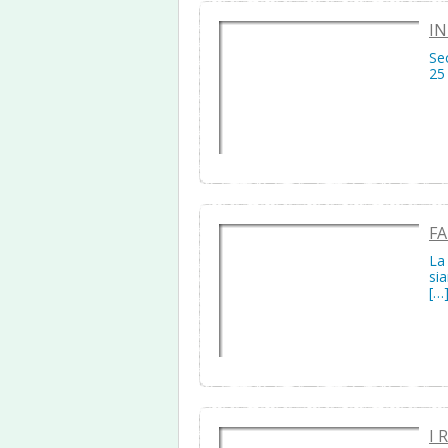
IN
Sec
25 
FA
La
si
[…
I 