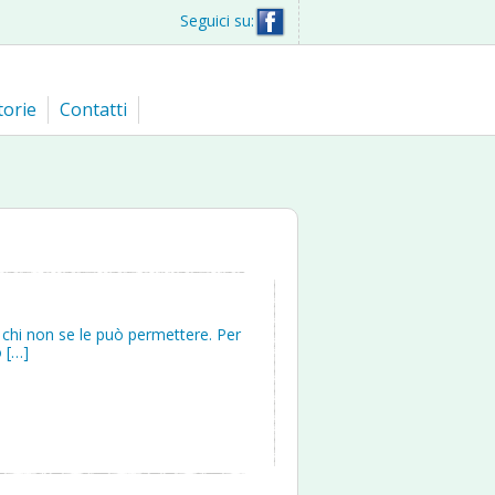
Seguici su:
torie
Contatti
r chi non se le può permettere. Per
o […]