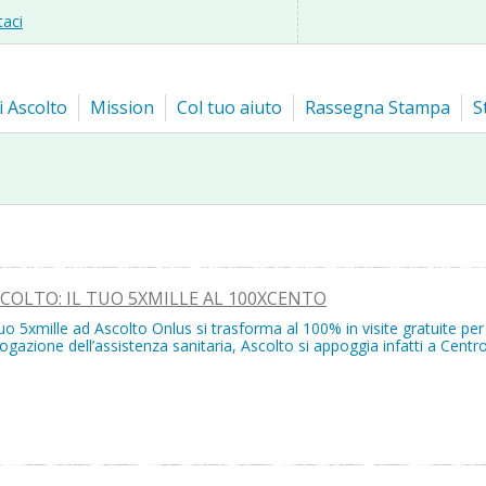
taci
i Ascolto
Mission
Col tuo aiuto
Rassegna Stampa
S
COLTO: IL TUO 5XMILLE AL 100XCENTO
tuo 5xmille ad Ascolto Onlus si trasforma al 100% in visite gratuite pe
rogazione dell’assistenza sanitaria, Ascolto si appoggia infatti a Centr