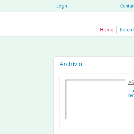
Login
Contat
Home
Rete d
Archivio
AS
Il 
l’e