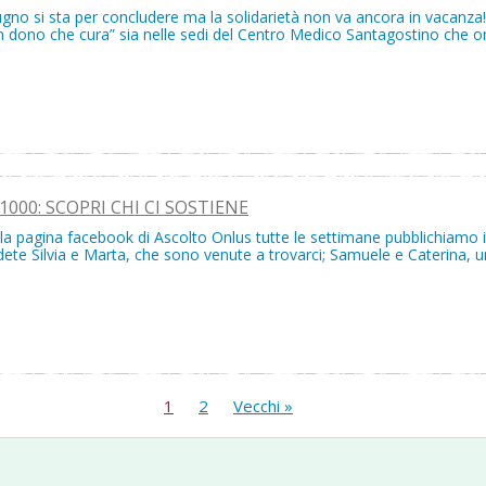
ugno si sta per concludere ma la solidarietà non va ancora in vacanza!C
n dono che cura” sia nelle sedi del Centro Medico Santagostino che on
1000: SCOPRI CHI CI SOSTIENE
la pagina facebook di Ascolto Onlus tutte le settimane pubblichiamo i v
dete Silvia e Marta, che sono venute a trovarci; Samuele e Caterina, u
1
2
Vecchi »