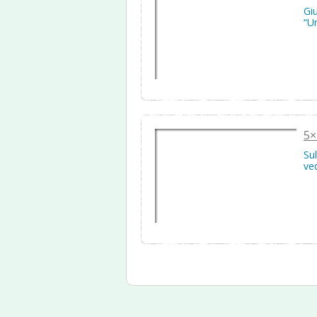
Gi
“U
5×
Sul
ve